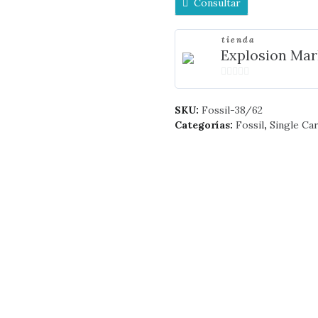
Consultar
tienda
Explosion Mar
0
de
SKU:
Fossil-38/62
5
Categorías:
Fossil
,
Single Ca