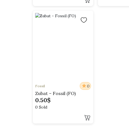
0
Fossil
Zubat – Fossil (FO)
0.50
$
0 Sold