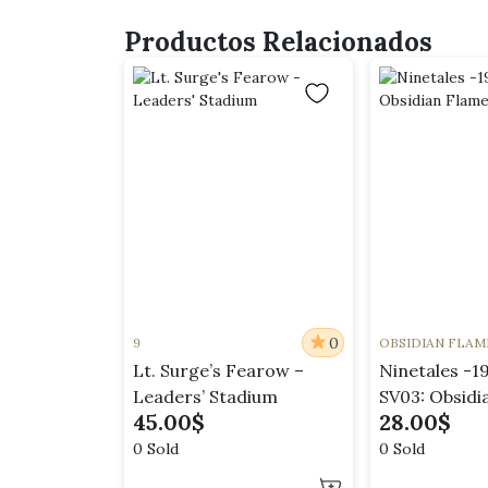
Productos Relacionados
0
9
OBSIDIAN FLAM
Lt. Surge’s Fearow –
Ninetales -1
Leaders’ Stadium
SV03: Obsidi
45.00
$
28.00
$
(OBF)
0 Sold
0 Sold