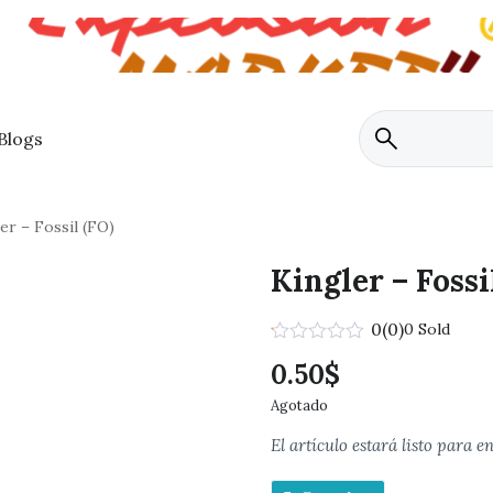
Blogs
er – Fossil (FO)
Kingler – Fossi
0
(0)
0 Sold
Valorado
0.50
$
en
0.1
Agotado
de
5
El artículo estará listo para e