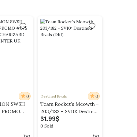
0
0
Destined Rivals
MON SWSH
Team Rocket’s Meowth –
R PROMO
203/182 – SV10: Destined
31.99
$
LIVERY
Rivals (DRI)
D POKEMON
0 Sold
K-HOLO