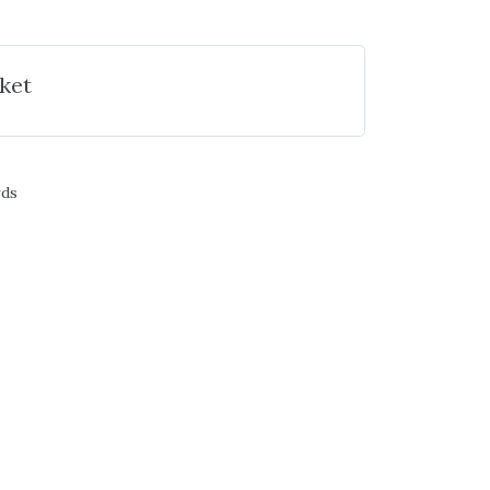
ket
rds