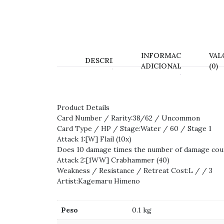
INFORMACIÓN
VAL
DESCRIPCIÓN
ADICIONAL
(0)
Product Details
Card Number / Rarity:38/62 / Uncommon
Card Type / HP / Stage:Water / 60 / Stage 1
Attack 1:[W] Flail (10x)
Does 10 damage times the number of damage coun
Attack 2:[1WW] Crabhammer (40)
Weakness / Resistance / Retreat Cost:L / / 3
Artist:Kagemaru Himeno
Peso
0.1 kg