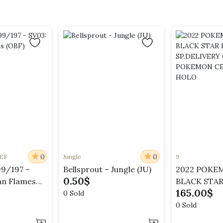
0
0
ES
Jungle
9
99/197 –
Bellsprout – Jungle (JU)
2022 POKE
0.50
$
an Flames
BLACK STA
165.00
$
#075 SP.DE
0 Sold
CHARIZAR
0 Sold
CENTER U